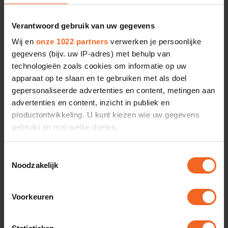
1505 HS 

Verantwoord gebruik van uw gegevens
🔗 Meer info
Wij en
onze 1022 partners
verwerken je persoonlijke
gegevens (bijv. uw IP-adres) met behulp van
technologieën zoals cookies om informatie op uw
apparaat op te slaan en te gebruiken met als doel
gepersonaliseerde advertenties en content, metingen aan
advertenties en content, inzicht in publiek en
productontwikkeling. U kunt kiezen wie uw gegevens
gebruikt en met welke doelen.
Als u het toestaat, willen we ook graag:
Truckland Rotterdam-Noord
Toestemmingsselectie
Noodzakelijk
Informatie verzamelen over uw geografische
Lyonstraat 30   

locatie, die tot een paar meter nauwkeurig kan zijn
3047 AJ 

Uw apparaat identificeren door het actief te
Voorkeuren
scannen op specifieke eigenschappen (fingerprinting)
🔗 Meer info
Lees meer over hoe uw persoonlijke gegevens worden
🔗 Bekijk nieuwe vestiging