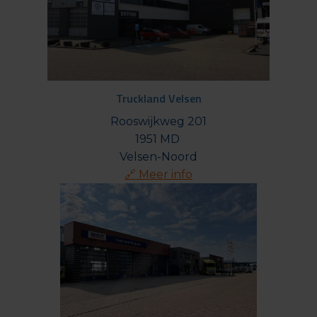
Truckland Velsen
Rooswijkweg 201

1951 MD 

🔗 Meer info