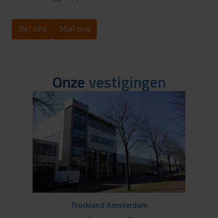
Bel ons
Mail ons
Onze 
vestigingen
Truckland Amsterdam