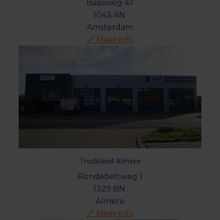
Basisweg 47

1043 AN 

🔗 Meer info
Truckland Almere
Rondebeltweg 1

1329 BN 

🔗 Meer info