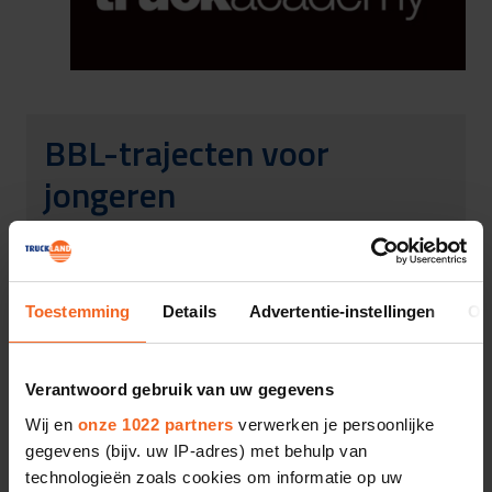
BBL-trajecten voor 
jongeren
Leren en werken gaan goed samen bij 
Truckland. Wij geven jonge mensen graag de 
Toestemming
Details
Advertentie-instellingen
Ov
kans om ‘het truckvak’ in de praktijk te leren. 
Ben jij op zoek naar een opleiding met 
baangarantie? Dan kan jij bij Truckland  een 
Verantwoord gebruik van uw gegevens
BBL (Beroeps Begeleidende Leerweg) 
opleiding starten.
Wij en
onze 1022 partners
verwerken je persoonlijke
gegevens (bijv. uw IP-adres) met behulp van
BBL-opleidingen die wij aanbieden zijn: 
technologieën zoals cookies om informatie op uw