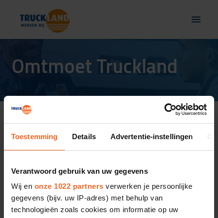
Overslaan
naar
Homepagina
content
Omtmoet Truckland
Ontmoet ons op events en 
open dagen
Toestemming
Details
Advertentie-instellingen
Ov
Wil jij weten wat Truckland voor jou kan 
Verantwoord gebruik van uw gegevens
betekenen? Maak op een leuke, informatieve én 
Wij en
onze 1022 partners
verwerken je persoonlijke
vrijblijvende manier kennis met Truckland. Als 
gegevens (bijv. uw IP-adres) met behulp van
werkgever en als opleider. 
technologieën zoals cookies om informatie op uw