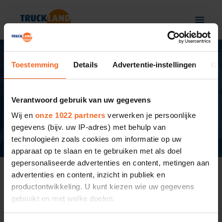
Overslaan
naar
Homepagina
content
Rik Papavoine
Toestemming
Details
Advertentie-instellingen
Ov
Rik werkt sinds 2016 met veel plezier bij 
Truckland (voorheen van Hooft, vestiging Den 
Verantwoord gebruik van uw gegevens
Bosch). Hij bekleed de functie van voorman en 
Wij en
onze 1022 partners
verwerken je persoonlijke
daarnaast begeleid hij ook de leerling-monteurs 
gegevens (bijv. uw IP-adres) met behulp van
vanuit zijn rol als leermeester.
technologieën zoals cookies om informatie op uw
apparaat op te slaan en te gebruiken met als doel
gepersonaliseerde advertenties en content, metingen aan
“Ik word er echt blij van als ik de 
advertenties en content, inzicht in publiek en
complexe vraagstukken
, waar 
productontwikkeling. U kunt kiezen wie uw gegevens
bijvoorbeeld transportbedrijven zelf 
gebruikt en met welke doelen.
niet uitkomen, kan oplossen voor de 